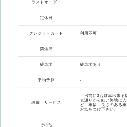
ラストオーダー
定休日
クレジットカード
利用不可
禁煙席
駐車場
駐車場あり
平均予算
-
工房前に3台駐車出来る
表通りから細い路地に入
設備・サービス
ど、車幅、長さのある車
お気をつけ下さい。
その他