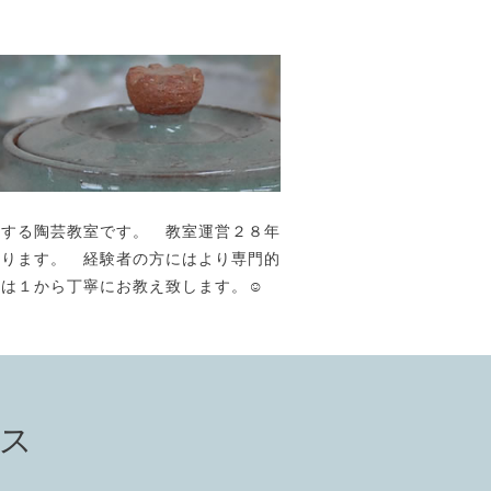
が主宰する陶芸教室です。 教室運営２８年
おります。 経験者の方にはより専門的
には１から丁寧にお教え致します。☺️
セス