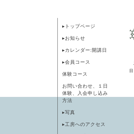
▸トップページ
▸お知らせ
▸カレンダー:開講日
▸会員コース
目
体験コース
お問い合わせ、１日
体験、入会申し込み
方法
▸写真
▸工房へのアクセス