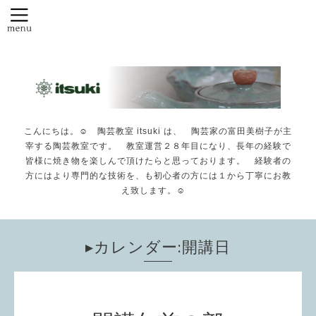
こんにちは。☺️ 陶芸教室 itsuki は、 陶芸家の富田美樹子が主
宰する陶芸教室です。 教室運営２８年目になり、長年の経験で
皆様に焼き物を楽しんで頂けたらと思っております。 経験者の
方にはより専門的な技術を、も初心者の方には１から丁寧にお教
え致します。☺️
▸カレンダー:開講日