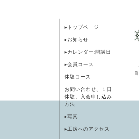
▸トップページ
▸お知らせ
▸カレンダー:開講日
▸会員コース
目
体験コース
お問い合わせ、１日
体験、入会申し込み
方法
▸写真
▸工房へのアクセス