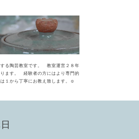
が主宰する陶芸教室です。 教室運営２８年
おります。 経験者の方にはより専門的
には１から丁寧にお教え致します。☺️
講日