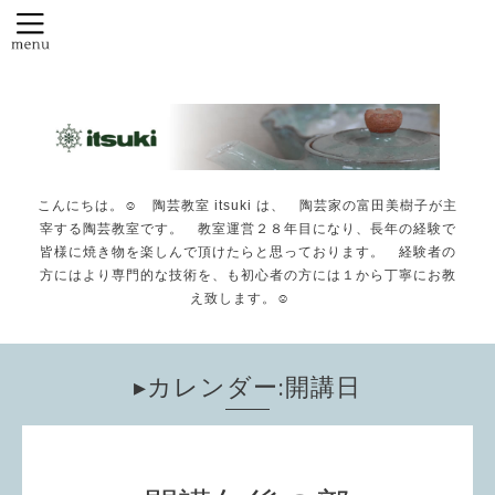
こんにちは。☺️ 陶芸教室 itsuki は、 陶芸家の富田美樹子が主
宰する陶芸教室です。 教室運営２８年目になり、長年の経験で
皆様に焼き物を楽しんで頂けたらと思っております。 経験者の
方にはより専門的な技術を、も初心者の方には１から丁寧にお教
え致します。☺️
▸カレンダー:開講日