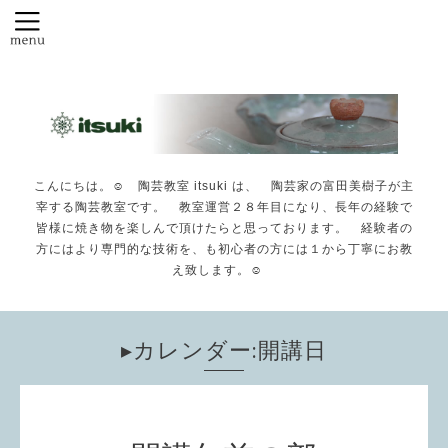
こんにちは。☺️ 陶芸教室 itsuki は、 陶芸家の富田美樹子が主
宰する陶芸教室です。 教室運営２８年目になり、長年の経験で
皆様に焼き物を楽しんで頂けたらと思っております。 経験者の
方にはより専門的な技術を、も初心者の方には１から丁寧にお教
え致します。☺️
▸カレンダー:開講日