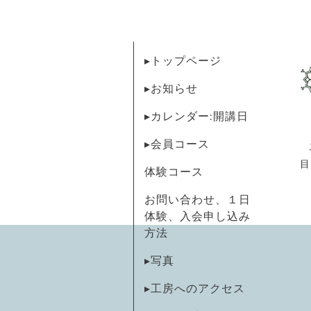
▸トップページ
▸お知らせ
▸カレンダー:開講日
▸会員コース
目
体験コース
お問い合わせ、１日
体験、入会申し込み
方法
▸写真
▸工房へのアクセス