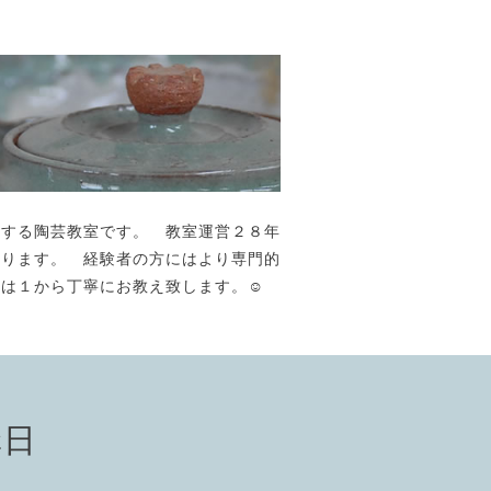
が主宰する陶芸教室です。 教室運営２８年
おります。 経験者の方にはより専門的
には１から丁寧にお教え致します。☺️
講日