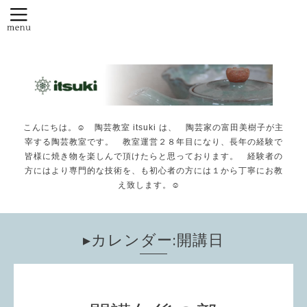
こんにちは。☺️ 陶芸教室 itsuki は、 陶芸家の富田美樹子が主
宰する陶芸教室です。 教室運営２８年目になり、長年の経験で
皆様に焼き物を楽しんで頂けたらと思っております。 経験者の
方にはより専門的な技術を、も初心者の方には１から丁寧にお教
え致します。☺️
▸カレンダー:開講日