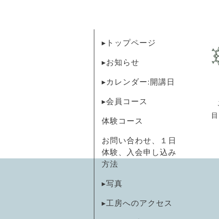
▸トップページ
▸お知らせ
▸カレンダー:開講日
▸会員コース
目
体験コース
お問い合わせ、１日
体験、入会申し込み
方法
▸写真
▸工房へのアクセス