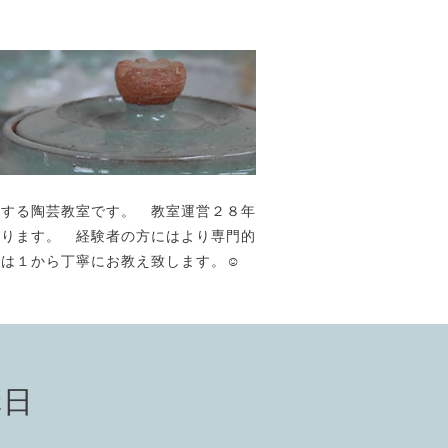
が主宰する陶芸教室です。 教室運営２８年
おります。 経験者の方にはより専門的
には１から丁寧にお教え致します。☺️
講日