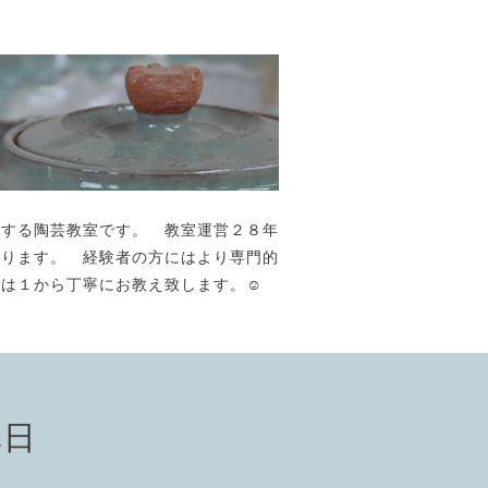
が主宰する陶芸教室です。 教室運営２８年
おります。 経験者の方にはより専門的
には１から丁寧にお教え致します。☺️
講日