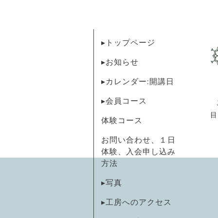
▸トップページ
▸お知らせ
▸カレンダー:開講日
▸会員コース
目
体験コース
お問い合わせ、１日
体験、入会申し込み
方法
▸写真
▸工房へのアクセス