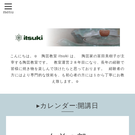
こんにちは。☺️ 陶芸教室 itsuki は、 陶芸家の富田美樹子が主
宰する陶芸教室です。 教室運営２８年目になり、長年の経験で
皆様に焼き物を楽しんで頂けたらと思っております。 経験者の
方にはより専門的な技術を、も初心者の方には１から丁寧にお教
え致します。☺️
▸カレンダー:開講日