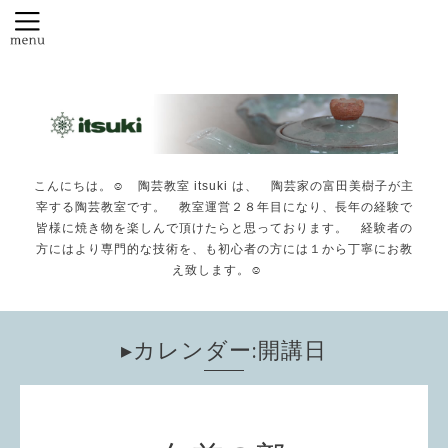
こんにちは。☺️ 陶芸教室 itsuki は、 陶芸家の富田美樹子が主
宰する陶芸教室です。 教室運営２８年目になり、長年の経験で
皆様に焼き物を楽しんで頂けたらと思っております。 経験者の
方にはより専門的な技術を、も初心者の方には１から丁寧にお教
え致します。☺️
▸カレンダー:開講日