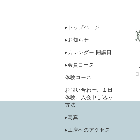
▸トップページ
▸お知らせ
▸カレンダー:開講日
▸会員コース
目
体験コース
お問い合わせ、１日
体験、入会申し込み
方法
▸写真
▸工房へのアクセス