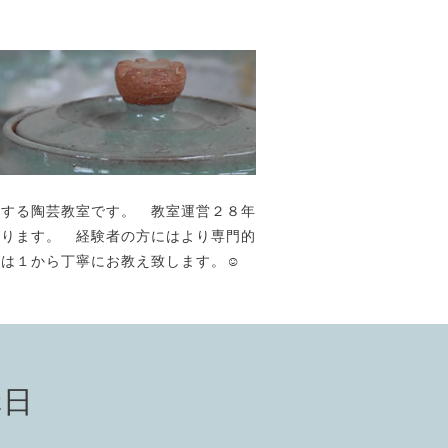
が主宰する陶芸教室です。 教室運営２８年
おります。 経験者の方にはより専門的
には１から丁寧にお教え致します。☺️
講日