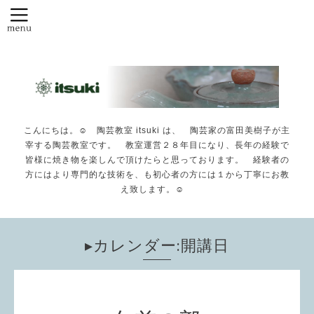
こんにちは。☺️ 陶芸教室 itsuki は、 陶芸家の富田美樹子が主
宰する陶芸教室です。 教室運営２８年目になり、長年の経験で
皆様に焼き物を楽しんで頂けたらと思っております。 経験者の
方にはより専門的な技術を、も初心者の方には１から丁寧にお教
え致します。☺️
▸カレンダー:開講日