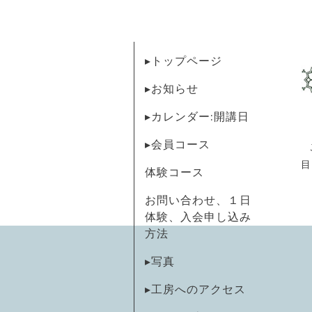
▸トップページ
▸お知らせ
▸カレンダー:開講日
▸会員コース
目
体験コース
お問い合わせ、１日
体験、入会申し込み
方法
▸写真
▸工房へのアクセス