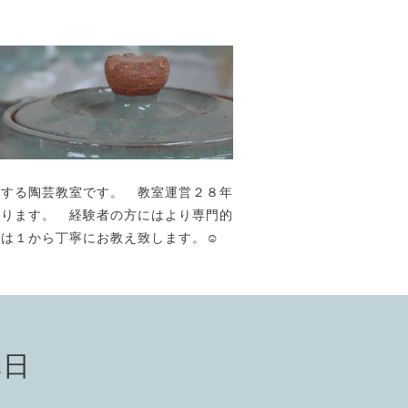
が主宰する陶芸教室です。 教室運営２８年
おります。 経験者の方にはより専門的
には１から丁寧にお教え致します。☺️
講日