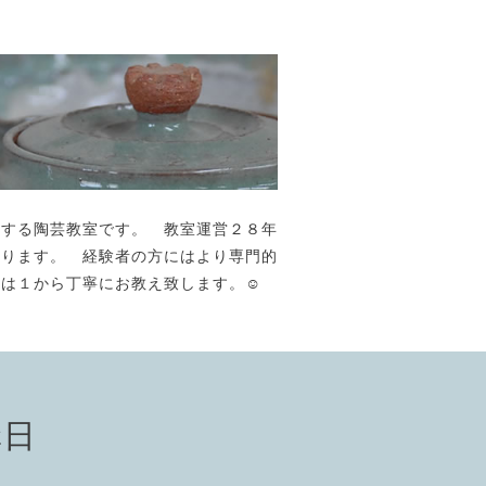
が主宰する陶芸教室です。 教室運営２８年
おります。 経験者の方にはより専門的
には１から丁寧にお教え致します。☺️
講日