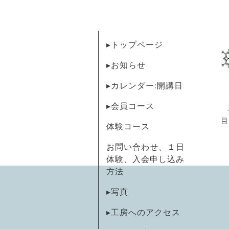
▸トップページ
▸お知らせ
▸カレンダー:開講日
▸会員コース
目
体験コース
お問い合わせ、１日
体験、入会申し込み
方法
▸写真
▸工房へのアクセス