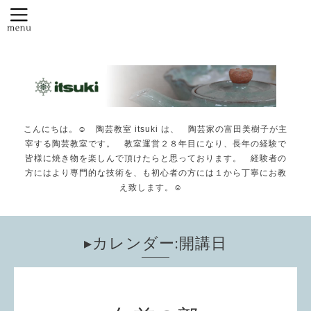
こんにちは。☺️ 陶芸教室 itsuki は、 陶芸家の富田美樹子が主
宰する陶芸教室です。 教室運営２８年目になり、長年の経験で
皆様に焼き物を楽しんで頂けたらと思っております。 経験者の
方にはより専門的な技術を、も初心者の方には１から丁寧にお教
え致します。☺️
▸カレンダー:開講日