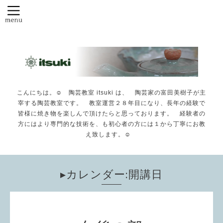
こんにちは。☺️ 陶芸教室 itsuki は、 陶芸家の富田美樹子が主
宰する陶芸教室です。 教室運営２８年目になり、長年の経験で
皆様に焼き物を楽しんで頂けたらと思っております。 経験者の
方にはより専門的な技術を、も初心者の方には１から丁寧にお教
え致します。☺️
▸カレンダー:開講日