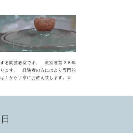
が主宰する陶芸教室です。 教室運営２８年
おります。 経験者の方にはより専門的
には１から丁寧にお教え致します。☺️
講日