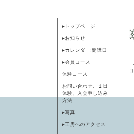
▸トップページ
▸お知らせ
▸カレンダー:開講日
▸会員コース
目
体験コース
お問い合わせ、１日
体験、入会申し込み
方法
▸写真
▸工房へのアクセス