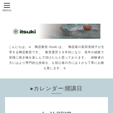
こんにちは。☺️ 陶芸教室 itsuki は、 陶芸家の富田美樹子が主
宰する陶芸教室です。 教室運営２８年目になり、長年の経験で
皆様に焼き物を楽しんで頂けたらと思っております。 経験者の
方にはより専門的な技術を、も初心者の方には１から丁寧にお教
え致します。☺️
▸カレンダー:開講日