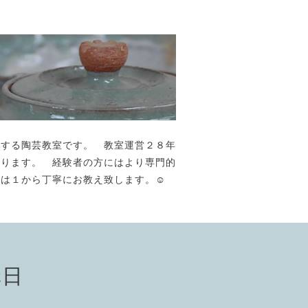
が主宰する陶芸教室です。 教室運営２８年
おります。 経験者の方にはより専門的
には１から丁寧にお教え致します。☺️
講日