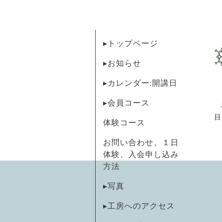
▸トップページ
▸お知らせ
▸カレンダー:開講日
▸会員コース
目
体験コース
お問い合わせ、１日
体験、入会申し込み
方法
▸写真
▸工房へのアクセス