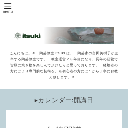
こんにちは。☺️ 陶芸教室 itsuki は、 陶芸家の富田美樹子が主
宰する陶芸教室です。 教室運営２８年目になり、長年の経験で
皆様に焼き物を楽しんで頂けたらと思っております。 経験者の
方にはより専門的な技術を、も初心者の方には１から丁寧にお教
え致します。☺️
▸カレンダー:開講日