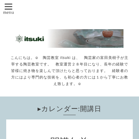
こんにちは。☺️ 陶芸教室 itsuki は、 陶芸家の富田美樹子が主
宰する陶芸教室です。 教室運営２８年目になり、長年の経験で
皆様に焼き物を楽しんで頂けたらと思っております。 経験者の
方にはより専門的な技術を、も初心者の方には１から丁寧にお教
え致します。☺️
▸カレンダー:開講日