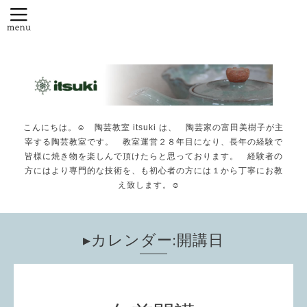
こんにちは。☺️ 陶芸教室 itsuki は、 陶芸家の富田美樹子が主
宰する陶芸教室です。 教室運営２８年目になり、長年の経験で
皆様に焼き物を楽しんで頂けたらと思っております。 経験者の
方にはより専門的な技術を、も初心者の方には１から丁寧にお教
え致します。☺️
▸カレンダー:開講日