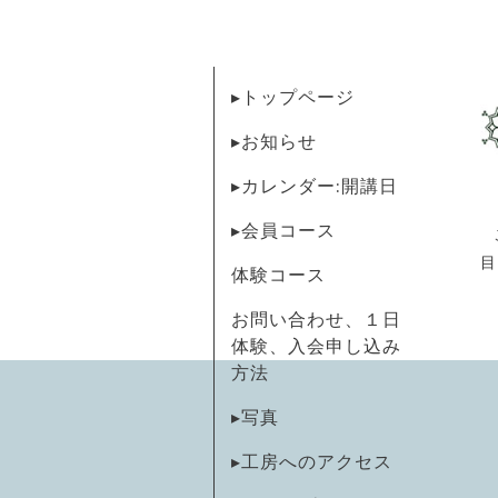
▸トップページ
▸お知らせ
▸カレンダー:開講日
▸会員コース
目
体験コース
お問い合わせ、１日
体験、入会申し込み
方法
▸写真
▸工房へのアクセス