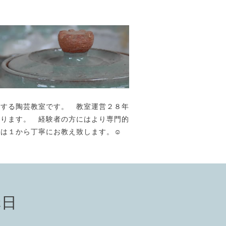
が主宰する陶芸教室です。 教室運営２８年
おります。 経験者の方にはより専門的
には１から丁寧にお教え致します。☺️
講日