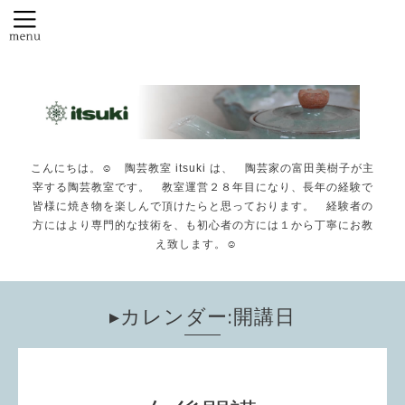
こんにちは。☺️ 陶芸教室 itsuki は、 陶芸家の富田美樹子が主
宰する陶芸教室です。 教室運営２８年目になり、長年の経験で
皆様に焼き物を楽しんで頂けたらと思っております。 経験者の
方にはより専門的な技術を、も初心者の方には１から丁寧にお教
え致します。☺️
▸カレンダー:開講日