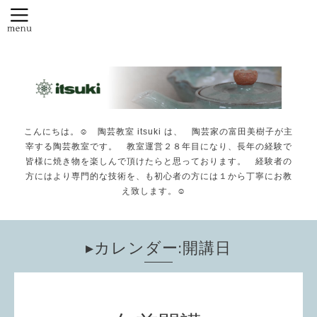
こんにちは。☺️ 陶芸教室 itsuki は、 陶芸家の富田美樹子が主
宰する陶芸教室です。 教室運営２８年目になり、長年の経験で
皆様に焼き物を楽しんで頂けたらと思っております。 経験者の
方にはより専門的な技術を、も初心者の方には１から丁寧にお教
え致します。☺️
▸カレンダー:開講日