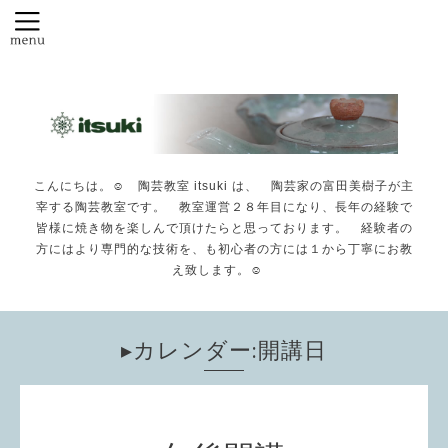
こんにちは。☺️ 陶芸教室 itsuki は、 陶芸家の富田美樹子が主
宰する陶芸教室です。 教室運営２８年目になり、長年の経験で
皆様に焼き物を楽しんで頂けたらと思っております。 経験者の
方にはより専門的な技術を、も初心者の方には１から丁寧にお教
え致します。☺️
▸カレンダー:開講日