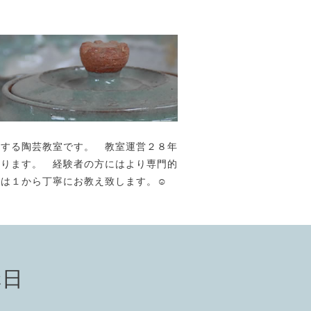
が主宰する陶芸教室です。 教室運営２８年
おります。 経験者の方にはより専門的
には１から丁寧にお教え致します。☺️
講日