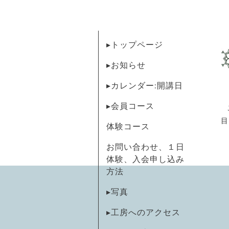
▸トップページ
▸お知らせ
▸カレンダー:開講日
▸会員コース
目
体験コース
お問い合わせ、１日
体験、入会申し込み
方法
▸写真
▸工房へのアクセス