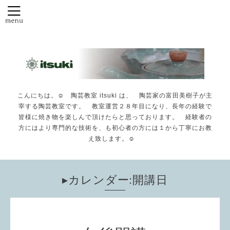
こんにちは。☺️ 陶芸教室 itsuki は、 陶芸家の富田美樹子が主
宰する陶芸教室です。 教室運営２８年目になり、長年の経験で
皆様に焼き物を楽しんで頂けたらと思っております。 経験者の
方にはより専門的な技術を、も初心者の方には１から丁寧にお教
え致します。☺️
▸カレンダー:開講日