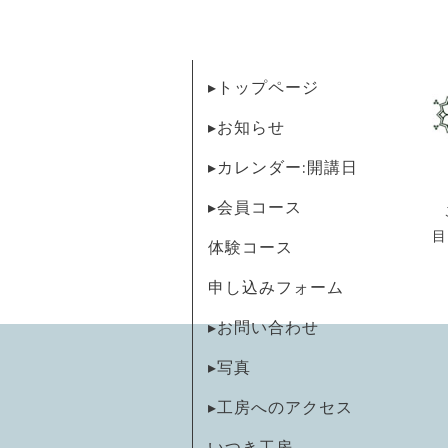
▸トップページ
▸お知らせ
▸カレンダー:開講日
▸会員コース
目
体験コース
申し込みフォーム
▸お問い合わせ
▸写真
▸工房へのアクセス
いつき工房