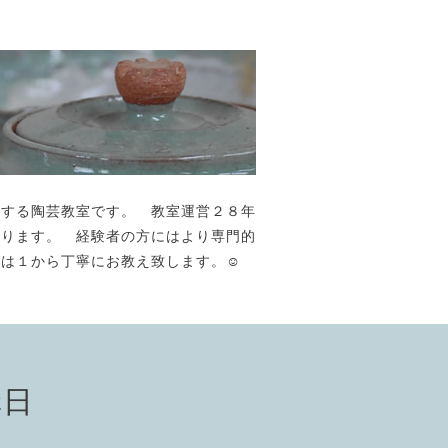
が主宰する陶芸教室です。 教室運営２８年
おります。 経験者の方にはより専門的
には１から丁寧にお教え致します。☺️
講日