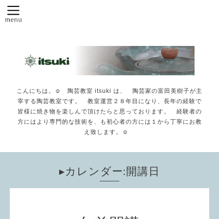
こんにちは。☺️ 陶芸教室 itsuki は、 陶芸家の富田美樹子が主
宰する陶芸教室です。 教室運営２８年目になり、長年の経験で
皆様に焼き物を楽しんで頂けたらと思っております。 経験者の
方にはより専門的な技術を、も初心者の方には１から丁寧にお教
え致します。☺️
▸カレンダー:開講日