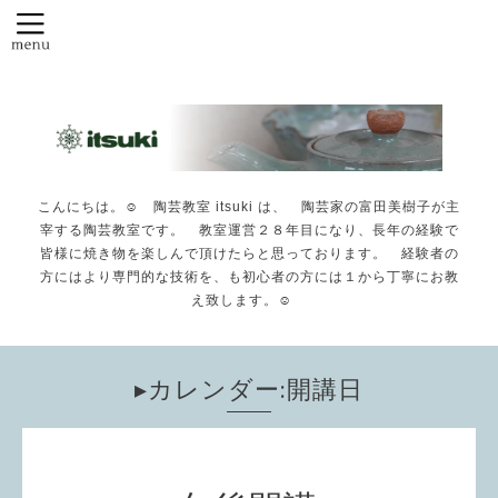
こんにちは。☺️ 陶芸教室 itsuki は、 陶芸家の富田美樹子が主
宰する陶芸教室です。 教室運営２８年目になり、長年の経験で
皆様に焼き物を楽しんで頂けたらと思っております。 経験者の
方にはより専門的な技術を、も初心者の方には１から丁寧にお教
え致します。☺️
▸カレンダー:開講日