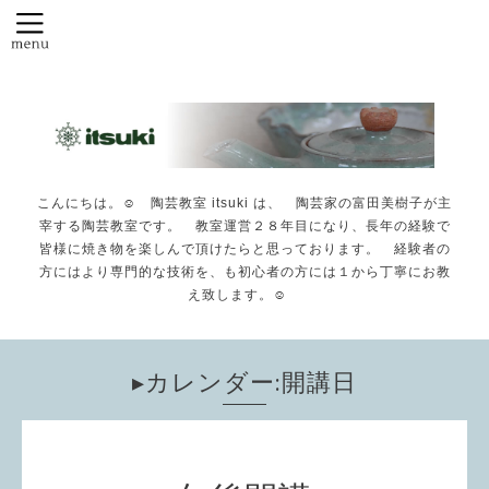
こんにちは。☺️ 陶芸教室 itsuki は、 陶芸家の富田美樹子が主
宰する陶芸教室です。 教室運営２８年目になり、長年の経験で
皆様に焼き物を楽しんで頂けたらと思っております。 経験者の
方にはより専門的な技術を、も初心者の方には１から丁寧にお教
え致します。☺️
▸カレンダー:開講日