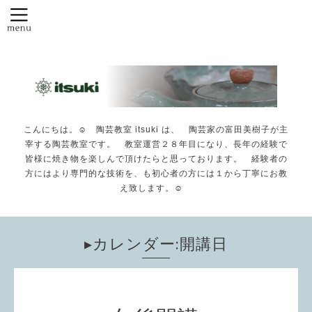
こんにちは。☺️ 陶芸教室 itsuki は、 陶芸家の富田美樹子が主
宰する陶芸教室です。 教室運営２８年目になり、長年の経験で
皆様に焼き物を楽しんで頂けたらと思っております。 経験者の
方にはより専門的な技術を、も初心者の方には１から丁寧にお教
え致します。☺️
▸カレンダー:開講日