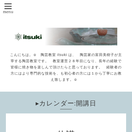
こんにちは。☺️ 陶芸教室 itsuki は、 陶芸家の富田美樹子が主
宰する陶芸教室です。 教室運営２８年目になり、長年の経験で
皆様に焼き物を楽しんで頂けたらと思っております。 経験者の
方にはより専門的な技術を、も初心者の方には１から丁寧にお教
え致します。☺️
▸カレンダー:開講日