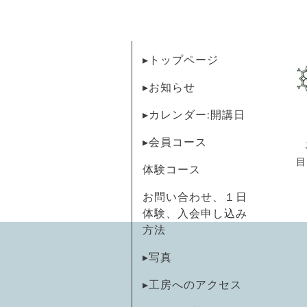
▸トップページ
▸お知らせ
▸カレンダー:開講日
▸会員コース
目
体験コース
お問い合わせ、１日
体験、入会申し込み
方法
▸写真
▸工房へのアクセス