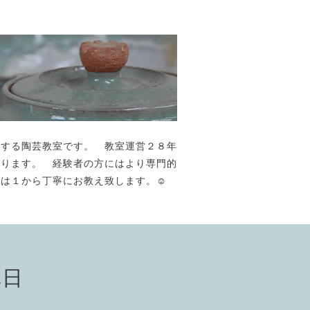
が主宰する陶芸教室です。 教室運営２８年
おります。 経験者の方にはより専門的
には１から丁寧にお教え致します。☺️
講日