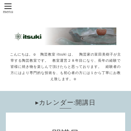
こんにちは。☺️ 陶芸教室 itsuki は、 陶芸家の富田美樹子が主
宰する陶芸教室です。 教室運営２８年目になり、長年の経験で
皆様に焼き物を楽しんで頂けたらと思っております。 経験者の
方にはより専門的な技術を、も初心者の方には１から丁寧にお教
え致します。☺️
▸カレンダー:開講日