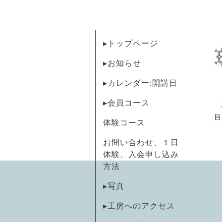
▸トップページ
▸お知らせ
▸カレンダー:開講日
▸会員コース
目
体験コース
お問い合わせ、１日
体験、入会申し込み
方法
▸写真
▸工房へのアクセス