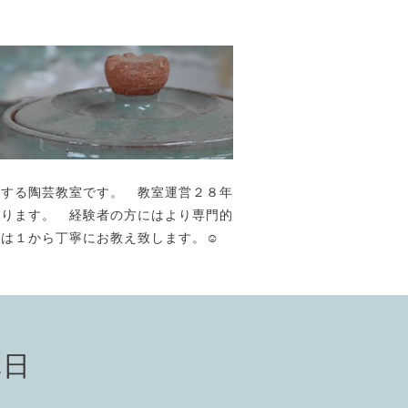
が主宰する陶芸教室です。 教室運営２８年
おります。 経験者の方にはより専門的
には１から丁寧にお教え致します。☺️
講日