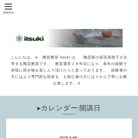
こんにちは。☺️ 陶芸教室 itsuki は、 陶芸家の富田美樹子が主
宰する陶芸教室です。 教室運営２８年目になり、長年の経験で
皆様に焼き物を楽しんで頂けたらと思っております。 経験者の
方にはより専門的な技術を、も初心者の方には１から丁寧にお教
え致します。☺️
▸カレンダー:開講日