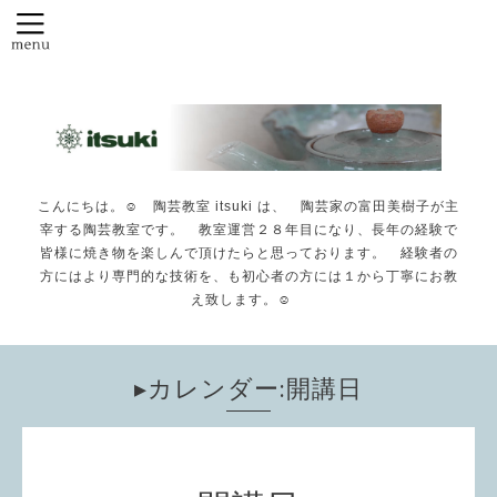
こんにちは。☺️ 陶芸教室 itsuki は、 陶芸家の富田美樹子が主
宰する陶芸教室です。 教室運営２８年目になり、長年の経験で
皆様に焼き物を楽しんで頂けたらと思っております。 経験者の
方にはより専門的な技術を、も初心者の方には１から丁寧にお教
え致します。☺️
▸カレンダー:開講日