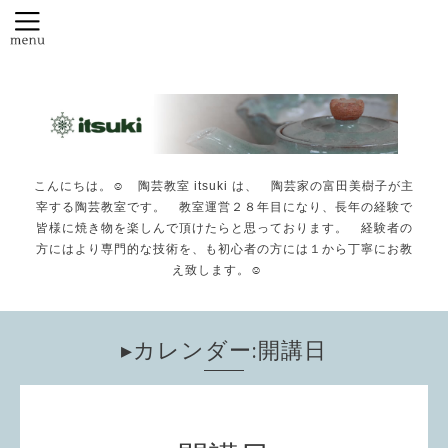
こんにちは。☺️ 陶芸教室 itsuki は、 陶芸家の富田美樹子が主
宰する陶芸教室です。 教室運営２８年目になり、長年の経験で
皆様に焼き物を楽しんで頂けたらと思っております。 経験者の
方にはより専門的な技術を、も初心者の方には１から丁寧にお教
え致します。☺️
▸カレンダー:開講日