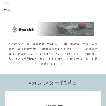
こんにちは。☺️ 陶芸教室 itsuki は、 陶芸家の富田美樹子が主
宰する陶芸教室です。 教室運営２８年目になり、長年の経験で
皆様に焼き物を楽しんで頂けたらと思っております。 経験者の
方にはより専門的な技術を、も初心者の方には１から丁寧にお教
え致します。☺️
▸カレンダー:開講日