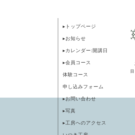
▸トップページ
▸お知らせ
▸カレンダー:開講日
▸会員コース
目
体験コース
申し込みフォーム
▸お問い合わせ
▸写真
▸工房へのアクセス
いつき工房