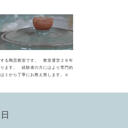
が主宰する陶芸教室です。 教室運営２８年
おります。 経験者の方にはより専門的
には１から丁寧にお教え致します。☺️
講日