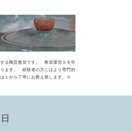
が主宰する陶芸教室です。 教室運営２８年
おります。 経験者の方にはより専門的
には１から丁寧にお教え致します。☺️
講日