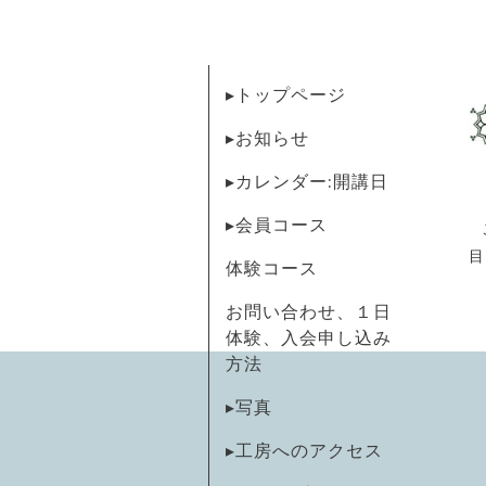
▸トップページ
▸お知らせ
▸カレンダー:開講日
▸会員コース
目
体験コース
お問い合わせ、１日
体験、入会申し込み
方法
▸写真
▸工房へのアクセス