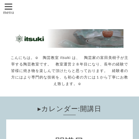
こんにちは。☺️ 陶芸教室 itsuki は、 陶芸家の富田美樹子が主
宰する陶芸教室です。 教室運営２８年目になり、長年の経験で
皆様に焼き物を楽しんで頂けたらと思っております。 経験者の
方にはより専門的な技術を、も初心者の方には１から丁寧にお教
え致します。☺️
▸カレンダー:開講日