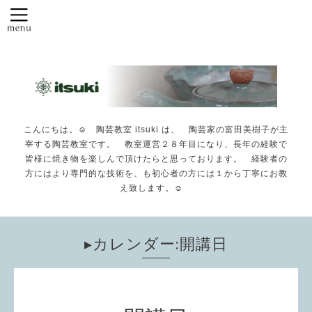
こんにちは。☺️ 陶芸教室 itsuki は、 陶芸家の富田美樹子が主
宰する陶芸教室です。 教室運営２８年目になり、長年の経験で
皆様に焼き物を楽しんで頂けたらと思っております。 経験者の
方にはより専門的な技術を、も初心者の方には１から丁寧にお教
え致します。☺️
▸カレンダー:開講日