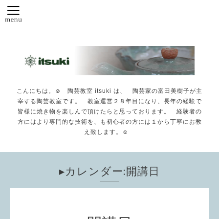
こんにちは。☺️ 陶芸教室 itsuki は、 陶芸家の富田美樹子が主
宰する陶芸教室です。 教室運営２８年目になり、長年の経験で
皆様に焼き物を楽しんで頂けたらと思っております。 経験者の
方にはより専門的な技術を、も初心者の方には１から丁寧にお教
え致します。☺️
▸カレンダー:開講日