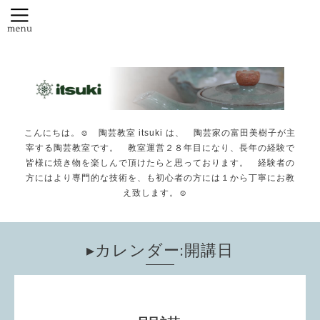
こんにちは。☺️ 陶芸教室 itsuki は、 陶芸家の富田美樹子が主
宰する陶芸教室です。 教室運営２８年目になり、長年の経験で
皆様に焼き物を楽しんで頂けたらと思っております。 経験者の
方にはより専門的な技術を、も初心者の方には１から丁寧にお教
え致します。☺️
▸カレンダー:開講日