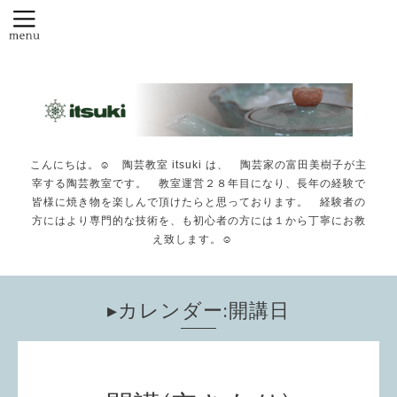
こんにちは。☺️ 陶芸教室 itsuki は、 陶芸家の富田美樹子が主
宰する陶芸教室です。 教室運営２８年目になり、長年の経験で
皆様に焼き物を楽しんで頂けたらと思っております。 経験者の
方にはより専門的な技術を、も初心者の方には１から丁寧にお教
え致します。☺️
▸カレンダー:開講日