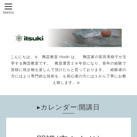
こんにちは。☺️ 陶芸教室 itsuki は、 陶芸家の富田美樹子が主
宰する陶芸教室です。 教室運営２８年目になり、長年の経験で
皆様に焼き物を楽しんで頂けたらと思っております。 経験者の
方にはより専門的な技術を、も初心者の方には１から丁寧にお教
え致します。☺️
▸カレンダー:開講日